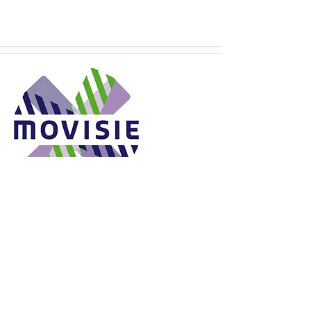
Interview voor Movisie met Isjed
Hussain
6 december 2016
"Ervaringsdeskundigheid en LHBT: Méér
dan het inbrengen van je eigen
ervaringen".